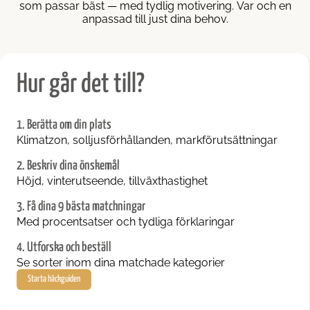
som passar bäst — med tydlig motivering. Var och en
llhäck
anpassad till just dina behov.
jahäck
Hur går det till?
dra häckväxter
1. Berätta om din plats
Klimatzon, solljusförhållanden, markförutsättningar
2. Beskriv dina önskemål
Höjd, vinterutseende, tillväxthastighet
3. Få dina 9 bästa matchningar
Med procentsatser och tydliga förklaringar
4. Utforska och beställ
Se sorter inom dina matchade kategorier
Starta häckguiden