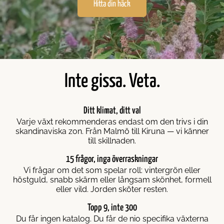
xande häckväxter
häck
anhäck
Hitta din häck
öna häckar
ck
egranshäck
k
rnekhäck
Inte gissa. Veta.
gerhägg
Ditt klimat, ditt val
gusterhäck
Varje växt rekommenderas endast om den trivs i din
skandinaviska zon. Från Malmö till Kiruna — vi känner
till skillnaden.
ydnadsbuskar
15 frågor, inga överraskningar
Vi frågar om det som spelar roll: vintergrön eller
ododendron
höstguld, snabb skärm eller långsam skönhet, formell
eller vild. Jorden sköter resten.
renhäck
Topp 9, inte 300
Du får ingen katalog. Du får de nio specifika växterna