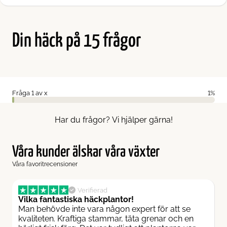
Din häck på 15 frågor
Fråga
1
av
x
1%
Har du frågor? Vi hjälper gärna!
Våra kunder älskar våra växter
Våra favoritrecensioner
Verifierad
Vilka fantastiska häckplantor!
F
Man behövde inte vara någon expert för att se
J
kvaliteten. Kraftiga stammar, täta grenar och en
P