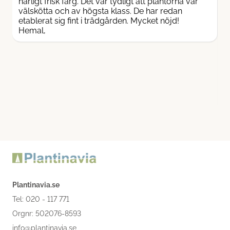
härligt frisk färg. Det var tydligt att plantorna var
k
välskötta och av högsta klass. De har redan
f
etablerat sig fint i trädgården. Mycket nöjd!
L
Hemal,
f
b
p
s
m
h
P
Å
Plantinavia.se
Tel: 020 - 117 771
Orgnr: 502076-8593
info@plantinavia.se