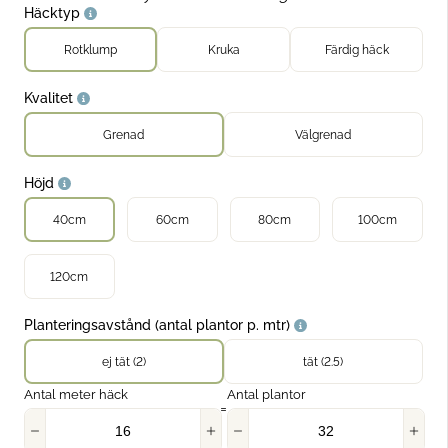
llhäck
Häcktyp
Rotklump
Kruka
Färdig häck
jahäck
Kvalitet
dra häckväxter
Grenad
Välgrenad
Höjd
40cm
60cm
80cm
100cm
120cm
Planteringsavstånd (antal plantor p. mtr)
ej tät (2)
tät (2.5)
Antal meter häck
Antal plantor
=