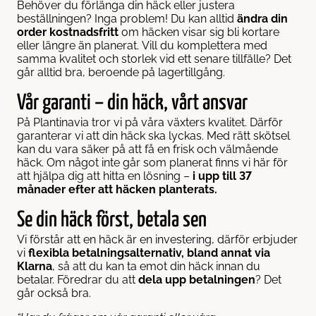
Behöver du förlänga din häck eller justera
beställningen? Inga problem! Du kan alltid
ändra din
order kostnadsfritt
om häcken visar sig bli kortare
eller längre än planerat. Vill du komplettera med
samma kvalitet och storlek vid ett senare tillfälle? Det
går alltid bra, beroende på lagertillgång.
Vår garanti – din häck, vårt ansvar
På Plantinavia tror vi på våra växters kvalitet. Därför
garanterar vi att din häck ska lyckas. Med rätt skötsel
kan du vara säker på att få en frisk och välmående
häck. Om något inte går som planerat finns vi här för
att hjälpa dig att hitta en lösning –
i upp till 37
månader efter att häcken planterats.
Se din häck först, betala sen
Vi förstår att en häck är en investering, därför erbjuder
vi
flexibla betalningsalternativ, bland annat via
Klarna
, så att du kan ta emot din häck innan du
betalar. Föredrar du att
dela upp betalningen
? Det
går också bra.