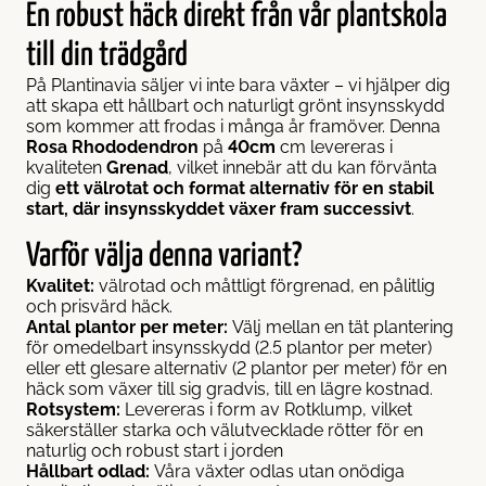
En robust häck direkt från vår plantskola
till din trädgård
På Plantinavia säljer vi inte bara växter – vi hjälper dig
att skapa ett hållbart och naturligt grönt insynsskydd
som kommer att frodas i många år framöver. Denna
Rosa Rhododendron
på
40cm
cm levereras i
kvaliteten
Grenad
, vilket innebär att du kan förvänta
dig
ett välrotat och format alternativ för en stabil
start, där insynsskyddet växer fram successivt
.
Varför välja denna variant?
Kvalitet:
välrotad och måttligt förgrenad, en pålitlig
och prisvärd häck.
Antal plantor per meter:
Välj mellan en tät plantering
för omedelbart insynsskydd (2.5 plantor per meter)
eller ett glesare alternativ (2 plantor per meter) för en
häck som växer till sig gradvis, till en lägre kostnad.
Rotsystem:
Levereras i form av Rotklump, vilket
säkerställer starka och välutvecklade rötter för en
naturlig och robust start i jorden
Hållbart odlad:
Våra växter odlas utan onödiga