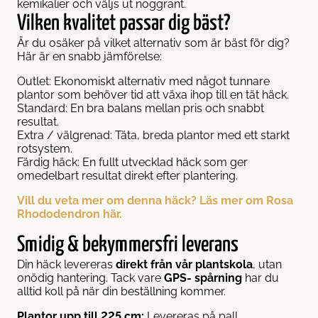
kemikalier och väljs ut noggrant.
Vilken kvalitet passar dig bäst?
Är du osäker på vilket alternativ som är bäst för dig?
Här är en snabb jämförelse:
Outlet: Ekonomiskt alternativ med något tunnare
plantor som behöver tid att växa ihop till en tät häck.
Standard: En bra balans mellan pris och snabbt
resultat.
Extra / välgrenad: Täta, breda plantor med ett starkt
rotsystem.
Färdig häck: En fullt utvecklad häck som ger
omedelbart resultat direkt efter plantering.
Vill du veta mer om denna häck? Läs mer om Rosa
Rhododendron här.
Smidig & bekymmersfri leverans
Din häck levereras
direkt från vår plantskola
, utan
onödig hantering. Tack vare
GPS- spårning
har du
alltid koll på när din beställning kommer.
Plantor upp till 225 cm:
Levereras på pall