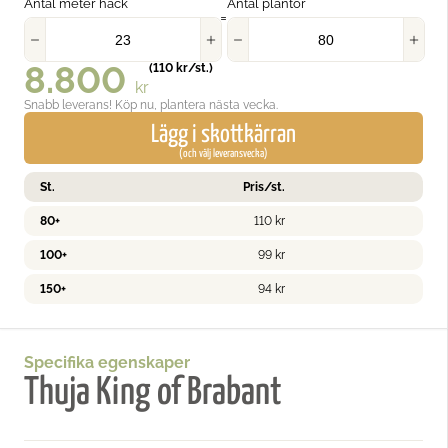
Antal meter häck
Antal plantor
=
8.800
(
110
kr
/st.)
kr
Snabb leverans! Köp nu, plantera nästa vecka.
Lägg i skottkärran
(och välj leveransvecka)
St.
Pris/st.
80+
110
kr
100+
99
kr
150+
94
kr
Specifika egenskaper
Thuja King of Brabant