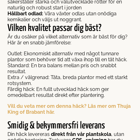
säkerställer starka och välutvecklade rötter för en
naturlig och robust start i jorden
Hållbart odlad:
Våra växter odlas utan onödiga
kemikalier och väljs ut noggrant.
Vilken kvalitet passar dig bäst?
Är du osäker på vilket alternativ som är bäst för dig?
Här är en snabb jämförelse:
Outlet: Ekonomiskt alternativ med något tunnare
plantor som behöver tid att växa ihop till en tät häck.
Standard: En bra balans mellan pris och snabbt
resultat.
Extra / välgrenad: Täta, breda plantor med ett starkt
rotsystem.
Färdig häck: En fullt utvecklad häck som ger
omedelbart resultat direkt efter plantering.
Vill du veta mer om denna häck? Läs mer om Thuja
King of Brabant här.
Smidig & bekymmersfri leverans
Din häck levereras
direkt från vår plantskola
, utan