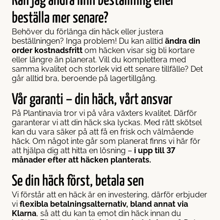
Kan jag ändra min beställning eller
beställa mer senare?
Behöver du förlänga din häck eller justera
beställningen? Inga problem! Du kan alltid
ändra din
order kostnadsfritt
om häcken visar sig bli kortare
eller längre än planerat. Vill du komplettera med
samma kvalitet och storlek vid ett senare tillfälle? Det
går alltid bra, beroende på lagertillgång.
Vår garanti – din häck, vårt ansvar
På Plantinavia tror vi på våra växters kvalitet. Därför
garanterar vi att din häck ska lyckas. Med rätt skötsel
kan du vara säker på att få en frisk och välmående
häck. Om något inte går som planerat finns vi här för
att hjälpa dig att hitta en lösning –
i upp till 37
månader efter att häcken planterats.
Se din häck först, betala sen
Vi förstår att en häck är en investering, därför erbjuder
vi
flexibla betalningsalternativ, bland annat via
Klarna
, så att du kan ta emot din häck innan du