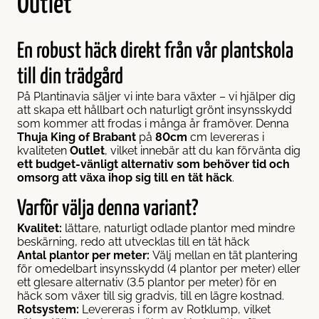
Outlet
En robust häck direkt från vår plantskola
till din trädgård
På Plantinavia säljer vi inte bara växter – vi hjälper dig
att skapa ett hållbart och naturligt grönt insynsskydd
som kommer att frodas i många år framöver. Denna
Thuja King of Brabant
på
80cm
cm levereras i
kvaliteten
Outlet
, vilket innebär att du kan förvänta dig
ett budget-vänligt alternativ som behöver tid och
omsorg att växa ihop sig till en tät häck
.
Varför välja denna variant?
Kvalitet:
lättare, naturligt odlade plantor med mindre
beskärning, redo att utvecklas till en tät häck
Antal plantor per meter:
Välj mellan en tät plantering
för omedelbart insynsskydd (4 plantor per meter) eller
ett glesare alternativ (3.5 plantor per meter) för en
häck som växer till sig gradvis, till en lägre kostnad.
Rotsystem:
Levereras i form av Rotklump, vilket