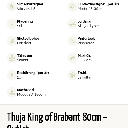
Vinterhärdighet
Tillväxthastighet (per år)
Växtzon 1-5
Medel: 15-30cm
Placering
Jordmån
Sol
Alla jordtyper
Skötselbehov
Vinterlook
Lättskött
Vintergrön
Tätvuxen
Maxhöjd
Snabbt
> 250cm
Beskärning (per år)
Frukt
2x
Ja kottar
Maxbredd
Medel: 80–150cm
Thuja King of Brabant 80cm –