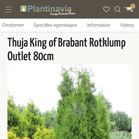
Hoppa till innehåll
0
Omdömen
Specifika egenskaper
Information
Videos
xter
rter
ider
Thuja King of Brabant Rotklump
häckar
häckar
växtguider
Outlet 80cm
er
shäck
enbokshäck
tväxande häckväxter
mbuhäck
ta häckväxter
shäck
khäck
nde häckar
gg
häck