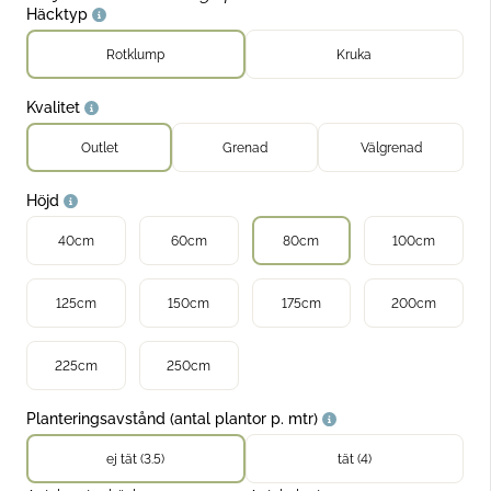
llhäck
Häcktyp
Rotklump
Kruka
jahäck
Kvalitet
dra häckväxter
Outlet
Grenad
Välgrenad
Höjd
40cm
60cm
80cm
100cm
125cm
150cm
175cm
200cm
225cm
250cm
Planteringsavstånd (antal plantor p. mtr)
ej tät (3.5)
tät (4)