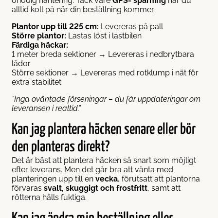
onödig hantering. Tack vare
GPS- spårning
har du
alltid koll på när din beställning kommer.
Plantor upp till 225 cm:
Levereras på pall
Större plantor:
Lastas löst i lastbilen
Färdiga häckar:
1 meter breda sektioner → Levereras i nedbrytbara
lådor
Större sektioner → Levereras med rotklump i nät för
extra stabilitet
”Inga oväntade förseningar – du får uppdateringar om
leveransen i realtid.”
Kan jag plantera häcken senare eller bör
den planteras direkt?
Det är bäst att plantera häcken så snart som möjligt
efter leverans. Men det går bra att vänta med
planteringen upp till en
vecka
, förutsatt att plantorna
förvaras
svalt, skuggigt och frostfritt
, samt att
rötterna hålls fuktiga.